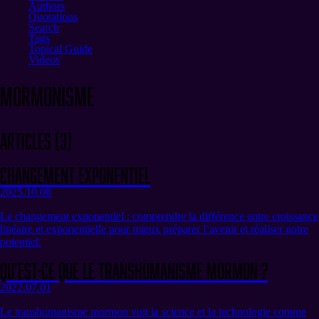
Authors
Quotations
Search
Tags
Topical Guide
Videos
mormonisme
Articles
(
3
)
Changement exponentiel
2025.10.08
Le changement exponentiel : comprendre la différence entre croissance
linéaire et exponentielle pour mieux préparer l’avenir et réaliser notre
potentiel.
Qu’est-ce que le Transhumanisme Mormon ?
2022.07.01
Le transhumanisme mormon voit la science et la technologie comme