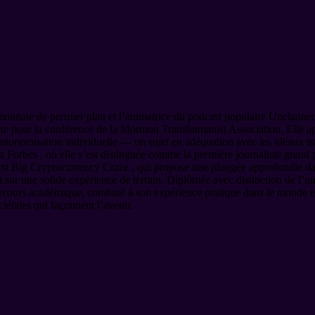
monnaie de premier plan et l’animatrice du podcast populaire Unchained .
tinente pour la conférence de la Mormon Transhumanist Association. Elle
 d’autonomisation individuelle — un sujet en adéquation avec les idéaux
Forbes , où elle s’est distinguée comme la première journaliste grand pu
rst Big Cryptocurrency Craze , qui propose une plongée approfondie dan
t sur une solide expérience de terrain. Diplômée avec distinction de l’u
arcours académique, combiné à son expérience pratique dans le monde e
étales qui façonnent l’avenir.