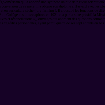
o-américain qui a apporté une synthèse unique de rigueur scientifique et
 conversion de sa mère. Il a obtenu son diplôme à Harvard avec les plus 
t en agriculture sèche ( dry farming ). Il a occupé les fonctions de dir
elé au Collège des douze apôtres en 1921 et a par la suite présidé la Mi
ves et réconciliations »), ouvrages qui abordent des questions courantes
es tragédies personnelles, ayant perdu quatre de ses sept enfants en bas