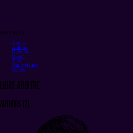
Resources
Articles
Authors
Quotations
Search
Tags
Topical Guide
Videos
libre arbitre
Authors
(
2
)