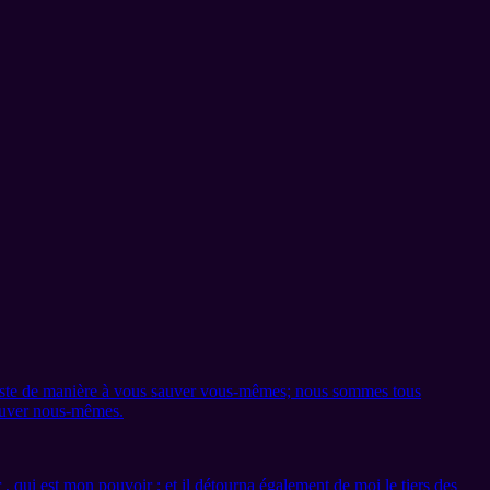
éleste de manière à vous sauver vous-mêmes; nous sommes tous
sauver nous-mêmes.
 , qui est mon pouvoir ; et il détourna également de moi le tiers des