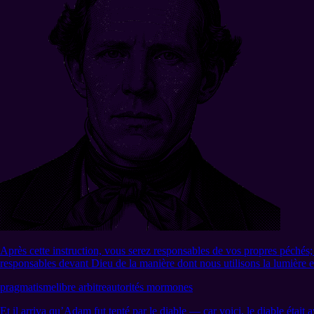
Après cette instruction, vous serez responsables de vos propres péché
responsables devant Dieu de la manière dont nous utilisons la lumière
pragmatisme
libre arbitre
autorités mormones
Et il arriva qu’Adam fut tenté par le diable — car voici, le diable était