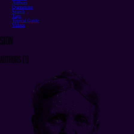
Authors
Quotations
Search
Tags
Topical Guide
Videos
sion
Authors
(
1
)