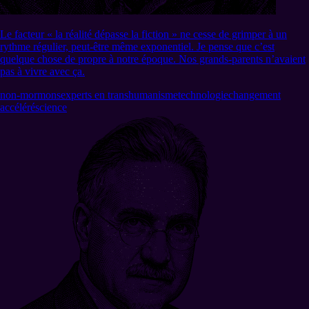
Le facteur « la réalité dépasse la fiction » ne cesse de grimper à un
rythme régulier, peut-être même exponentiel. Je pense que c’est
quelque chose de propre à notre époque. Nos grands-parents n’avaient
pas à vivre avec ça.
non-mormons
experts en transhumanisme
technologie
changement
accéléré
science