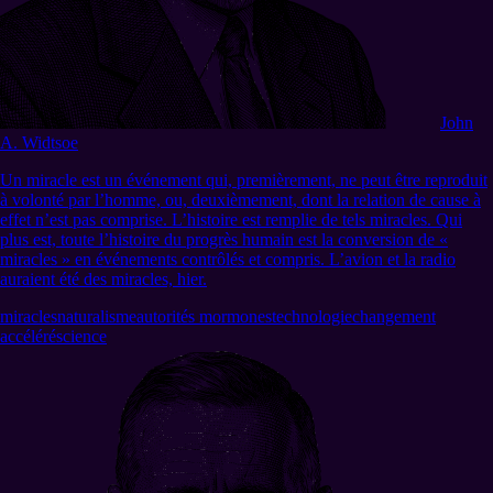
John
A. Widtsoe
Un miracle est un événement qui, premièrement, ne peut être reproduit
à volonté par l’homme, ou, deuxièmement, dont la relation de cause à
effet n’est pas comprise. L’histoire est remplie de tels miracles. Qui
plus est, toute l’histoire du progrès humain est la conversion de «
miracles » en événements contrôlés et compris. L’avion et la radio
auraient été des miracles, hier.
miracles
naturalisme
autorités mormones
technologie
changement
accéléré
science