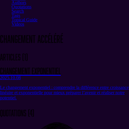
Authors
Quotations
Search
Tags
Topical Guide
Videos
changement accéléré
Articles
(
1
)
Changement exponentiel
2025.10.08
Le changement exponentiel : comprendre la différence entre croissance
linéaire et exponentielle pour mieux préparer l’avenir et réaliser notre
potentiel.
Quotations
(
4
)