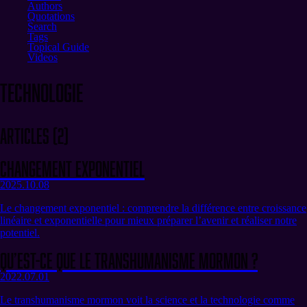
Authors
Quotations
Search
Tags
Topical Guide
Videos
technologie
Articles
(
2
)
Changement exponentiel
2025.10.08
Le changement exponentiel : comprendre la différence entre croissance
linéaire et exponentielle pour mieux préparer l’avenir et réaliser notre
potentiel.
Qu’est-ce que le Transhumanisme Mormon ?
2022.07.01
Le transhumanisme mormon voit la science et la technologie comme