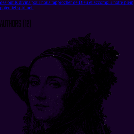
des outils divins pour nous rapprocher de Dieu et accomplir notre plein
potentiel spirituel.
Authors
(
12
)