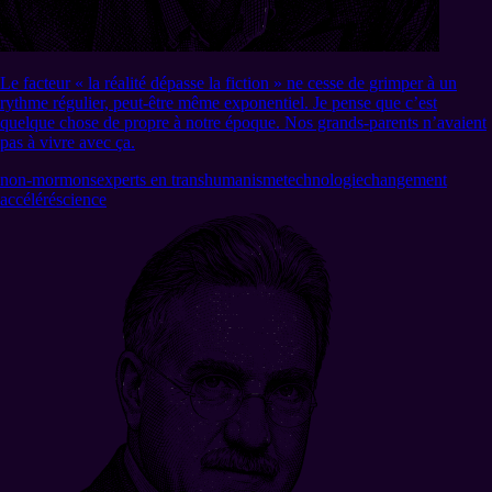
Le facteur « la réalité dépasse la fiction » ne cesse de grimper à un
rythme régulier, peut-être même exponentiel. Je pense que c’est
quelque chose de propre à notre époque. Nos grands-parents n’avaient
pas à vivre avec ça.
non-mormons
experts en transhumanisme
technologie
changement
accéléré
science