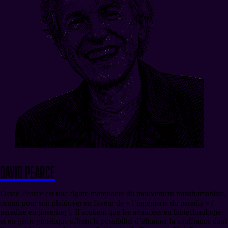
David Pearce
David Pearce est une figure marquante du mouvement transhumaniste,
connu pour son plaidoyer en faveur de « l’ingénierie du paradis » (
paradise engineering ). Il soutient que les avancées en biotechnologie
et en génie génétique offrent la possibilité d’éliminer la souffrance dans