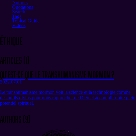
Authors
Quotations
Search
Tags
Topical Guide
Videos
éthique
Articles
(
1
)
Qu’est-ce que le Transhumanisme Mormon ?
2022.07.01
Le transhumanisme mormon voit la science et la technologie comme
des outils divins pour nous rapprocher de Dieu et accomplir notre plein
potentiel spirituel.
Authors
(
9
)