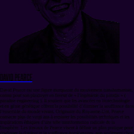
David Pearce
David Pearce est une figure marquante du mouvement transhumaniste,
connu pour son plaidoyer en faveur de « l’ingénierie du paradis » (
paradise engineering ). Il soutient que les avancées en biotechnologie
et en génie génétique offrent la possibilité d’éliminer la souffrance dans
l’ensemble du monde vivant. Originaire du Royaume-Uni, Pearce
consacre plus de vingt ans à explorer les possibilités techniques et les
implications éthiques d’une telle transformation radicale de la
biosphère. Les travaux de Pearce visent à définir un plan pratique pour
éradiquer la douleur et la souffrance involontaires, non seulement chez