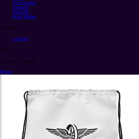
Accessories
Apparel
Artwork
Print Media
Orders
Lookup
Cart
Your cart is empty
Home