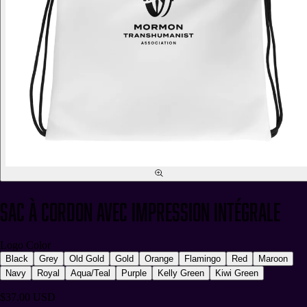
Sac à cordon avec impression intégrale
Logo Color
Black
Grey
Old Gold
Gold
Orange
Flamingo
Red
Maroon
Navy
Royal
Aqua/Teal
Purple
Kelly Green
Kiwi Green
$37.00 USD